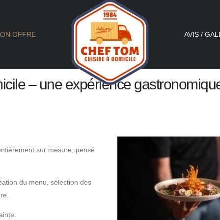
ON OFFRE
AVIS / GAL
icile – une expérience gastronomiqu
 entièrement sur mesure, pensé
éation du menu, sélection des
re.
ainte.